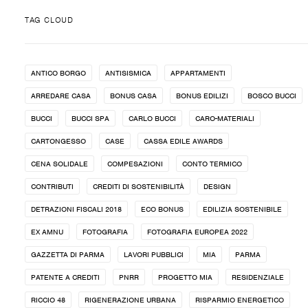
TAG CLOUD
ANTICO BORGO
ANTISISMICA
APPARTAMENTI
ARREDARE CASA
BONUS CASA
BONUS EDILIZI
BOSCO BUCCI
BUCCI
BUCCI SPA
CARLO BUCCI
CARO-MATERIALI
CARTONGESSO
CASE
CASSA EDILE AWARDS
CENA SOLIDALE
COMPESAZIONI
CONTO TERMICO
CONTRIBUTI
CREDITI DI SOSTENIBILITÀ
DESIGN
DETRAZIONI FISCALI 2018
ECO BONUS
EDILIZIA SOSTENIBILE
EX AMNU
FOTOGRAFIA
FOTOGRAFIA EUROPEA 2022
GAZZETTA DI PARMA
LAVORI PUBBLICI
MIA
PARMA
PATENTE A CREDITI
PNRR
PROGETTO MIA
RESIDENZIALE
RICCIO 48
RIGENERAZIONE URBANA
RISPARMIO ENERGETICO