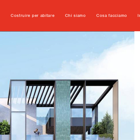
e
Costruire per abitare
Chi siamo
Cosa facciamo
I