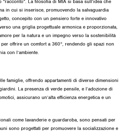
vo “racconto”. La
filosofia di MIA
si basa sull’idea che
ma in cui si inserisce, promuovendo la salvaguardia
ogetto, concepito con un pensiero forte e innovativo
verso una griglia progettuale armonica e proporzionata,
more per la natura e un impegno verso la sostenibilità
o per offrire un comfort a 360°, rendendo gli spazi non
nia con l’ambiente.
lle famiglie, offrendo appartamenti di diverse dimensioni
 giardini. La presenza di verde pensile, e l’adozione di
domotici, assicurano un’alta efficienza energetica e un
ionali come lavanderie e guardaroba, sono pensati per
omuni sono progettati per promuovere la socializzazione e