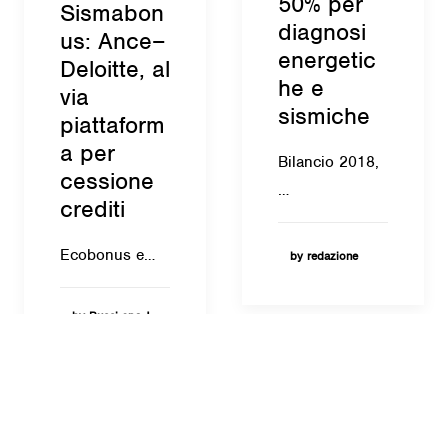
50% per
Sismabon
diagnosi
us: Ance–
energetic
Deloitte, al
he e
via
sismiche
piattaform
a per
Bilancio 2018,
cessione
…
crediti
Ecobonus e…
by redazione
by Bucci spa |
Redazione