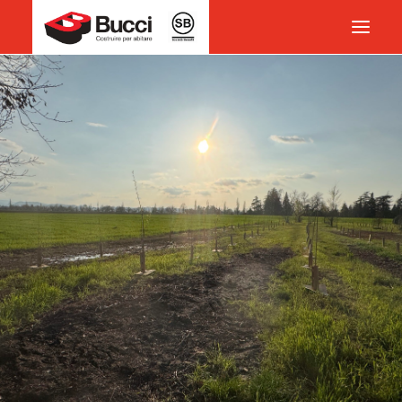
HOME
COSTRUIRE PER ABITARE
CHI SIAMO
COSA FACCIAMO
IMPEGNO PER IL TERRITORIO
CASE HISTORY
NEWS
CONTATTI
VOCABOLARIO
RICERCA