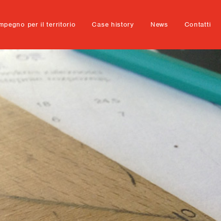
mpegno per il territorio
Case history
News
Contatti