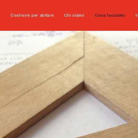
e
Costruire per abitare
Chi siamo
Cosa facciamo
I