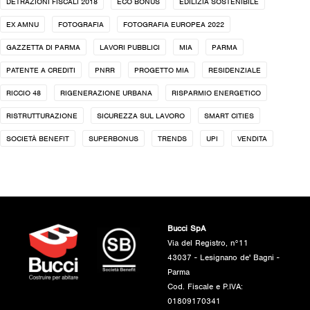
DETRAZIONI FISCALI 2018
ECO BONUS
EDILIZIA SOSTENIBILE
EX AMNU
FOTOGRAFIA
FOTOGRAFIA EUROPEA 2022
GAZZETTA DI PARMA
LAVORI PUBBLICI
MIA
PARMA
PATENTE A CREDITI
PNRR
PROGETTO MIA
RESIDENZIALE
RICCIO 48
RIGENERAZIONE URBANA
RISPARMIO ENERGETICO
RISTRUTTURAZIONE
SICUREZZA SUL LAVORO
SMART CITIES
SOCIETÀ BENEFIT
SUPERBONUS
TRENDS
UPI
VENDITA
Bucci SpA
Via del Registro, n°11
43037 - Lesignano de' Bagni -
Parma
Cod. Fiscale e P.IVA:
01809170341