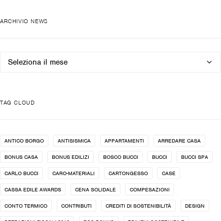
ARCHIVIO NEWS
Archivio
news
TAG CLOUD
ANTICO BORGO
ANTISISMICA
APPARTAMENTI
ARREDARE CASA
BONUS CASA
BONUS EDILIZI
BOSCO BUCCI
BUCCI
BUCCI SPA
CARLO BUCCI
CARO-MATERIALI
CARTONGESSO
CASE
CASSA EDILE AWARDS
CENA SOLIDALE
COMPESAZIONI
CONTO TERMICO
CONTRIBUTI
CREDITI DI SOSTENIBILITÀ
DESIGN