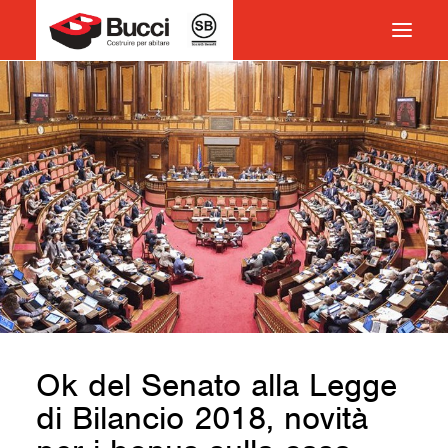
HOME
COSTRUIRE PER ABITARE
CHI SIAMO
COSA FACCIAMO
IMPEGNO PER IL TERRITORIO
CASE HISTORY
NEWS
CONTATTI
Ok del Senato alla Legge
VOCABOLARIO
di Bilancio 2018, novità
RICERCA