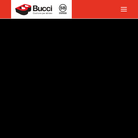
HOME
COSTRUIRE PER ABITARE
CHI SIAMO
COSA FACCIAMO
IMPEGNO PER IL TERRITORIO
CASE HISTORY
SOCIETÀ BENEFIT
NEWS
CONTATTI
VOCABOLARIO
RICERCA