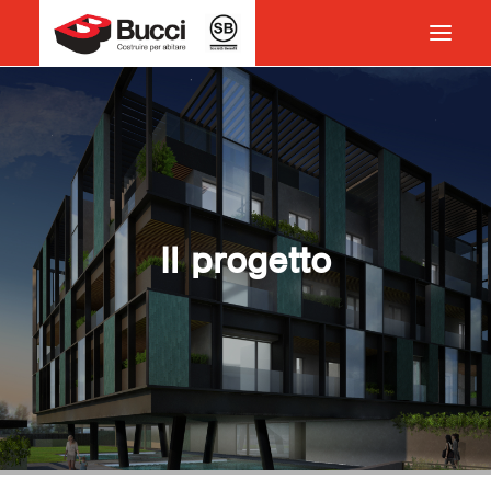
HOME
COSTRUIRE PER ABITARE
CHI SIAMO
COSA FACCIAMO
Il progetto
IMPEGNO PER IL TERRITORIO
CASE HISTORY
NEWS
CONTATTI
VOCABOLARIO
RICERCA