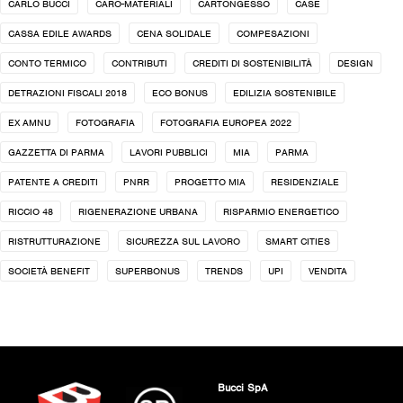
CARLO BUCCI
CARO-MATERIALI
CARTONGESSO
CASE
CASSA EDILE AWARDS
CENA SOLIDALE
COMPESAZIONI
CONTO TERMICO
CONTRIBUTI
CREDITI DI SOSTENIBILITÀ
DESIGN
DETRAZIONI FISCALI 2018
ECO BONUS
EDILIZIA SOSTENIBILE
EX AMNU
FOTOGRAFIA
FOTOGRAFIA EUROPEA 2022
GAZZETTA DI PARMA
LAVORI PUBBLICI
MIA
PARMA
PATENTE A CREDITI
PNRR
PROGETTO MIA
RESIDENZIALE
RICCIO 48
RIGENERAZIONE URBANA
RISPARMIO ENERGETICO
RISTRUTTURAZIONE
SICUREZZA SUL LAVORO
SMART CITIES
SOCIETÀ BENEFIT
SUPERBONUS
TRENDS
UPI
VENDITA
Bucci SpA