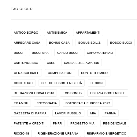
TAG CLOUD
ANTICO BORGO
ANTISISMICA
APPARTAMENTI
ARREDARE CASA
BONUS CASA
BONUS EDILIZI
BOSCO BUCCI
BUCCI
BUCCI SPA
CARLO BUCCI
CARO-MATERIALI
CARTONGESSO
CASE
CASSA EDILE AWARDS
CENA SOLIDALE
COMPESAZIONI
CONTO TERMICO
CONTRIBUTI
CREDITI DI SOSTENIBILITÀ
DESIGN
DETRAZIONI FISCALI 2018
ECO BONUS
EDILIZIA SOSTENIBILE
EX AMNU
FOTOGRAFIA
FOTOGRAFIA EUROPEA 2022
GAZZETTA DI PARMA
LAVORI PUBBLICI
MIA
PARMA
PATENTE A CREDITI
PNRR
PROGETTO MIA
RESIDENZIALE
RICCIO 48
RIGENERAZIONE URBANA
RISPARMIO ENERGETICO