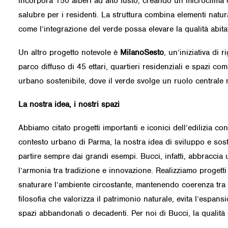
incorpora 150 alberi ad alto fusto, creando un microclima ch
salubre per i residenti. La struttura combina elementi natur
come l’integrazione del verde possa elevare la qualità abitat
Un altro progetto notevole è
MilanoSesto
, un’iniziativa di
parco diffuso di 45 ettari, quartieri residenziali e spazi 
urbano sostenibile, dove il verde svolge un ruolo centrale nel
La nostra idea, i nostri spazi
Abbiamo citato progetti importanti e iconici dell’edilizia c
contesto urbano di Parma, la nostra idea di sviluppo e sosten
partire sempre dai grandi esempi. Bucci, infatti, abbraccia 
l’armonia tra tradizione e innovazione. Realizziamo progetti
snaturare l’ambiente circostante, mantenendo coerenza tra i
filosofia che valorizza il patrimonio naturale, evita l’espan
spazi abbandonati o decadenti. Per noi di Bucci, la qualità 