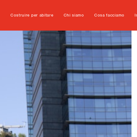
e
Costruire per abitare
Chi siamo
Cosa facciamo
I