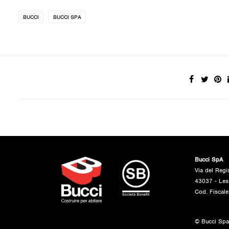
BUCCI
BUCCI SPA
Bucci SpA
Via del Regi
43037 - Les
Cod. Fiscal
© Bucci Spa - 