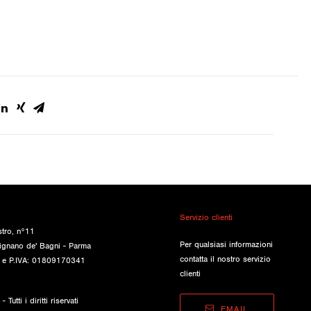
Servizio clienti
stro, n°11
Per qualsiasi informazioni
ignano de' Bagni - Parma
contatta il nostro servizio
e e P.IVA: 01809170341
clienti
Tutti i diritti riservati
EMAIL