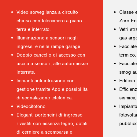
Video sorveglianza a circuito
Classe 
chiuso con telecamere a piano
Zero En
terra e interrato.
Vetri st
Illuminazione a sensori negli
gas arg
ingressi e nelle rampe garage.
Facciate
Doppio cancello di accesso con
termico.
uscita a sensori, alle autorimesse
Facciate
interrate.
smog au
Impianti anti intrusione con
Edificio
gestione tramite App e possibilità
Efficien
di segnalazione telefonica.
sismica,
Videocitofono.
Impianto
Eleganti portoncini di ingresso
fotovolt
rivestiti con essenza legno, dotati
pubblico
di cerniere a scomparsa e