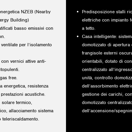
energetica NZEB (Nearby
Predisposizione stalli ri
ergy Building)
elettriche con impianto f
ratificati basso emissivi con
a tetto.
on.
Casa intelligente: sistem
 ventilate per l’isolamento
domotizzato di apertura
frangisole esterni oscur
 con vernici attive anti-
orientabili, dotato di con
topulenti.
centralizzato all’ingress
 gas free.
unità, controllo domotiz
za energetica, resistenza
dell’assorbimento elettr
 prestazioni acustiche.
gestione dei carichi, con
 solare termico,
domotizzato centralizzat
aico, allacciamento sistema
dell’accensione/spegnim
 teleriscaldamento.