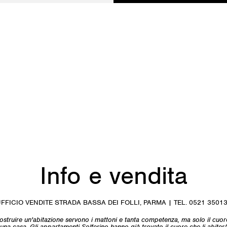
Info e vendita
FFICIO VENDITE STRADA BASSA DEI FOLLI, PARMA | TEL.
0521 3501
ostruire un'abitazione servono i mattoni e tanta competenza, ma solo il cuo
 una casa. Gli appartamenti Solferino hanno già trovato il cuore che li abiterà