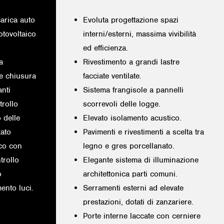
carica auto
Evoluta progettazione spazi
otovoltaico
interni/esterni, massima vivibilità
ed efficienza.
a
Rivestimento a grandi lastre
 e chiusura
facciate ventilate.
anti
Sistema frangisole a pannelli
trollo
scorrevoli delle logge.
o delle
Elevato isolamento acustico.
zato
Pavimenti e rivestimenti a scelta tra
ico con
legno e gres porcellanato.
trollo
Elegante sistema di illuminazione
o
architettonica parti comuni.
ento luci.
Serramenti esterni ad elevate
prestazioni, dotati di zanzariere.
Porte interne laccate con cerniere