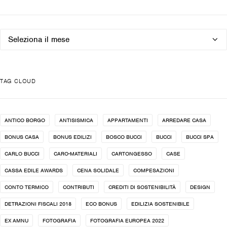
Archivio
news
TAG CLOUD
ANTICO BORGO
ANTISISMICA
APPARTAMENTI
ARREDARE CASA
BONUS CASA
BONUS EDILIZI
BOSCO BUCCI
BUCCI
BUCCI SPA
CARLO BUCCI
CARO-MATERIALI
CARTONGESSO
CASE
CASSA EDILE AWARDS
CENA SOLIDALE
COMPESAZIONI
CONTO TERMICO
CONTRIBUTI
CREDITI DI SOSTENIBILITÀ
DESIGN
DETRAZIONI FISCALI 2018
ECO BONUS
EDILIZIA SOSTENIBILE
EX AMNU
FOTOGRAFIA
FOTOGRAFIA EUROPEA 2022