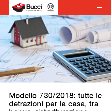
HOME
COSTRUIRE PER ABITARE
CHI SIAMO
COSA FACCIAMO
IMPEGNO PER IL TERRITORIO
CASE HISTORY
NEWS
CONTATTI
Modello 730/2018: tutte le
VOCABOLARIO
detrazioni per la casa, tra
RICERCA