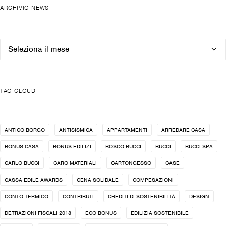
ARCHIVIO NEWS
Archivio
news
TAG CLOUD
ANTICO BORGO
ANTISISMICA
APPARTAMENTI
ARREDARE CASA
BONUS CASA
BONUS EDILIZI
BOSCO BUCCI
BUCCI
BUCCI SPA
CARLO BUCCI
CARO-MATERIALI
CARTONGESSO
CASE
CASSA EDILE AWARDS
CENA SOLIDALE
COMPESAZIONI
CONTO TERMICO
CONTRIBUTI
CREDITI DI SOSTENIBILITÀ
DESIGN
DETRAZIONI FISCALI 2018
ECO BONUS
EDILIZIA SOSTENIBILE