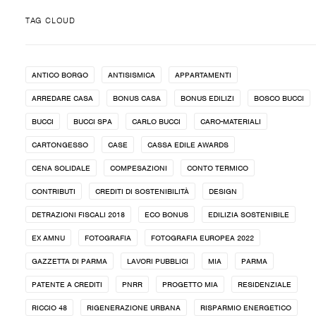
TAG CLOUD
ANTICO BORGO
ANTISISMICA
APPARTAMENTI
ARREDARE CASA
BONUS CASA
BONUS EDILIZI
BOSCO BUCCI
BUCCI
BUCCI SPA
CARLO BUCCI
CARO-MATERIALI
CARTONGESSO
CASE
CASSA EDILE AWARDS
CENA SOLIDALE
COMPESAZIONI
CONTO TERMICO
CONTRIBUTI
CREDITI DI SOSTENIBILITÀ
DESIGN
DETRAZIONI FISCALI 2018
ECO BONUS
EDILIZIA SOSTENIBILE
EX AMNU
FOTOGRAFIA
FOTOGRAFIA EUROPEA 2022
GAZZETTA DI PARMA
LAVORI PUBBLICI
MIA
PARMA
PATENTE A CREDITI
PNRR
PROGETTO MIA
RESIDENZIALE
RICCIO 48
RIGENERAZIONE URBANA
RISPARMIO ENERGETICO