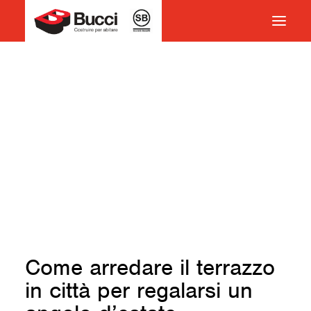
HOME
COSTRUIRE PER ABITARE
CHI SIAMO
COSA FACCIAMO
IMPEGNO PER IL TERRITORIO
CASE HISTORY
NEWS
CONTATTI
Come arredare il terrazzo
VOCABOLARIO
in città per regalarsi un
RICERCA