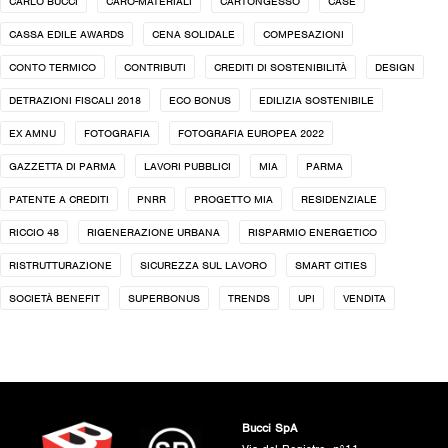
CARLO BUCCI
CARO-MATERIALI
CARTONGESSO
CASE
CASSA EDILE AWARDS
CENA SOLIDALE
COMPESAZIONI
CONTO TERMICO
CONTRIBUTI
CREDITI DI SOSTENIBILITÀ
DESIGN
DETRAZIONI FISCALI 2018
ECO BONUS
EDILIZIA SOSTENIBILE
EX AMNU
FOTOGRAFIA
FOTOGRAFIA EUROPEA 2022
GAZZETTA DI PARMA
LAVORI PUBBLICI
MIA
PARMA
PATENTE A CREDITI
PNRR
PROGETTO MIA
RESIDENZIALE
RICCIO 48
RIGENERAZIONE URBANA
RISPARMIO ENERGETICO
RISTRUTTURAZIONE
SICUREZZA SUL LAVORO
SMART CITIES
SOCIETÀ BENEFIT
SUPERBONUS
TRENDS
UPI
VENDITA
Bucci SpA