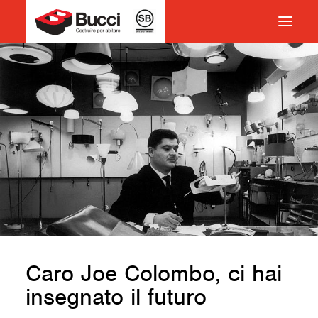
HOME
COSTRUIRE PER ABITARE
CHI SIAMO
COSA FACCIAMO
IMPEGNO PER IL TERRITORIO
CASE HISTORY
NEWS
CONTATTI
Caro Joe Colombo, ci hai
VOCABOLARIO
insegnato il futuro
RICERCA