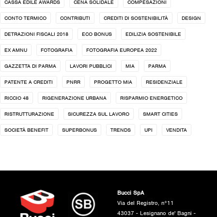
CASSA EDILE AWARDS
CENA SOLIDALE
COMPESAZIONI
CONTO TERMICO
CONTRIBUTI
CREDITI DI SOSTENIBILITÀ
DESIGN
DETRAZIONI FISCALI 2018
ECO BONUS
EDILIZIA SOSTENIBILE
EX AMNU
FOTOGRAFIA
FOTOGRAFIA EUROPEA 2022
GAZZETTA DI PARMA
LAVORI PUBBLICI
MIA
PARMA
PATENTE A CREDITI
PNRR
PROGETTO MIA
RESIDENZIALE
RICCIO 48
RIGENERAZIONE URBANA
RISPARMIO ENERGETICO
RISTRUTTURAZIONE
SICUREZZA SUL LAVORO
SMART CITIES
SOCIETÀ BENEFIT
SUPERBONUS
TRENDS
UPI
VENDITA
Bucci SpA
Via del Registro, n°11
43037 - Lesignano de' Bagni -