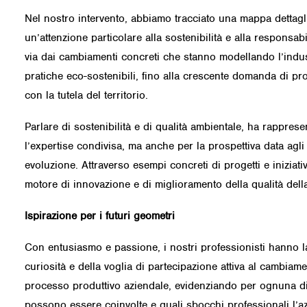
Nel nostro intervento, abbiamo tracciato una mappa dettaglia
un’attenzione particolare alla sostenibilità e alla responsab
via dai cambiamenti concreti che stanno modellando l’indust
pratiche eco-sostenibili, fino alla crescente domanda di pr
con la tutela del territorio.
Parlare di sostenibilità e di qualità ambientale, ha rappres
l’expertise condivisa, ma anche per la prospettiva data agl
evoluzione. Attraverso esempi concreti di progetti e iniziativ
motore di innovazione e di miglioramento della qualità della 
Ispirazione per i futuri geometri
Con entusiasmo e passione, i nostri professionisti hanno lav
curiosità e della voglia di partecipazione attiva al cambiame
processo produttivo aziendale, evidenziando per ognuna di 
possono essere coinvolte e quali sbocchi professionali l’azien