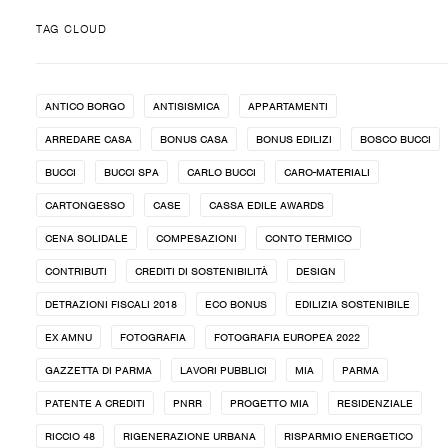
TAG CLOUD
ANTICO BORGO
ANTISISMICA
APPARTAMENTI
ARREDARE CASA
BONUS CASA
BONUS EDILIZI
BOSCO BUCCI
BUCCI
BUCCI SPA
CARLO BUCCI
CARO-MATERIALI
CARTONGESSO
CASE
CASSA EDILE AWARDS
CENA SOLIDALE
COMPESAZIONI
CONTO TERMICO
CONTRIBUTI
CREDITI DI SOSTENIBILITÀ
DESIGN
DETRAZIONI FISCALI 2018
ECO BONUS
EDILIZIA SOSTENIBILE
EX AMNU
FOTOGRAFIA
FOTOGRAFIA EUROPEA 2022
GAZZETTA DI PARMA
LAVORI PUBBLICI
MIA
PARMA
PATENTE A CREDITI
PNRR
PROGETTO MIA
RESIDENZIALE
RICCIO 48
RIGENERAZIONE URBANA
RISPARMIO ENERGETICO