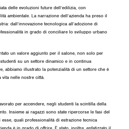
ta delle evoluzioni future dell’edilizia, con
ilità ambientale. La narrazione dell’azienda ha preso il
ria: dall’innovazione tecnologica all’adozione di
ofessionalità in grado di conciliare lo sviluppo urbano
entato un valore aggiunto per il salone, non solo per
i studenti su un settore dinamico e in continua
e, abbiamo illustrato la potenzialità di un settore che è
vita nelle nostre città.
orato per accendere, negli studenti la scintilla della
nto. Insieme ai ragazzi sono state ripercorse le fasi del
esse, quali professionalità di estrazione tecnica
da è in grado di offrire. È stato, inoltre, enfatizzato il