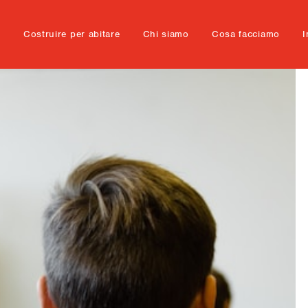
e
Costruire per abitare
Chi siamo
Cosa facciamo
I