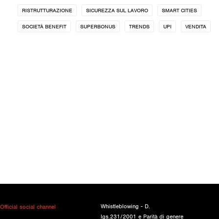
RISTRUTTURAZIONE
SICUREZZA SUL LAVORO
SMART CITIES
SOCIETÀ BENEFIT
SUPERBONUS
TRENDS
UPI
VENDITA
Whistleblowing - D.
Official social channel
lgs.231/2001 e Parità di genere