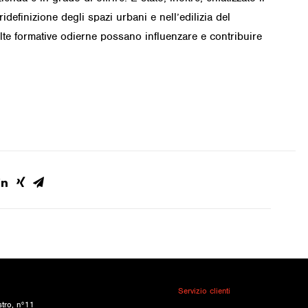
definizione degli spazi urbani e nell’edilizia del
lte formative odierne possano influenzare e contribuire
Servizio clienti
stro, n°11