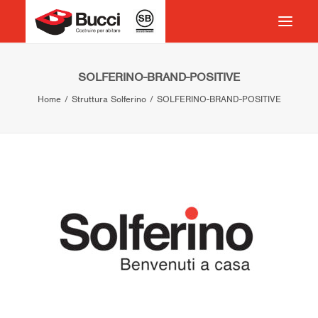
HOME
SOLFERINO-BRAND-POSITIVE
Home
Struttura Solferino
SOLFERINO-BRAND-POSITIVE
COSTRUIRE PER ABITARE
CHI SIAMO
COSA FACCIAMO
IMPEGNO PER IL TERRITORIO
CASE HISTORY
NEWS
CONTATTI
VOCABOLARIO
RICERCA