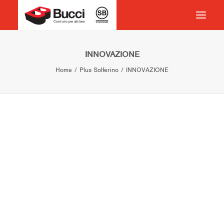
HOME
INNOVAZIONE
Home
Plus Solferino
INNOVAZIONE
COSTRUIRE PER ABITARE
CHI SIAMO
COSA FACCIAMO
IMPEGNO PER IL TERRITORIO
CASE HISTORY
NEWS
CONTATTI
VOCABOLARIO
RICERCA