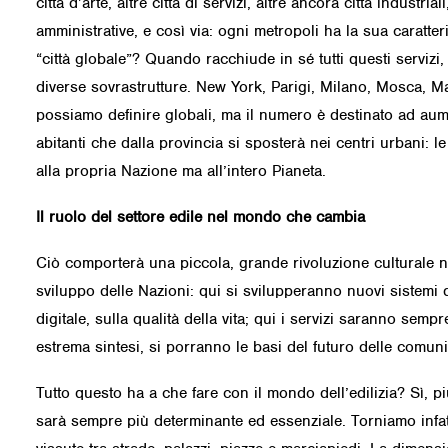
città d’arte, altre città di servizi, altre ancora città industria
amministrative, e così via: ogni metropoli ha la sua caratt
“città globale”? Quando racchiude in sé tutti questi servizi
diverse sovrastrutture. New York, Parigi, Milano, Mosca, M
possiamo definire globali, ma il numero è destinato ad au
abitanti che dalla provincia si sposterà nei centri urbani: 
alla propria Nazione ma all’intero Pianeta.
Il ruolo del settore edile nel mondo che cambia
Ciò comporterà una piccola, grande rivoluzione culturale ne
sviluppo delle Nazioni: qui si svilupperanno nuovi sistemi di
digitale, sulla qualità della vita; qui i servizi saranno sempr
estrema sintesi, si porranno le basi del futuro delle comuni
Tutto questo ha a che fare con il mondo dell’edilizia? Sì, p
sarà sempre più determinante ed essenziale. Torniamo infatt