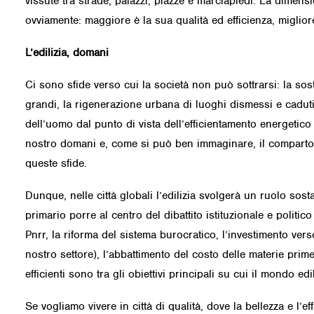
vissute tra strade, palazzi, piazze e marciapiedi. La dimens
ovviamente: maggiore è la sua qualità ed efficienza, migliore 
L’edilizia, domani
Ci sono sfide verso cui la società non può sottrarsi: la soste
grandi, la rigenerazione urbana di luoghi dismessi e caduti
dell’uomo dal punto di vista dell’efficientamento energetico 
nostro domani e, come si può ben immaginare, il comparto 
queste sfide.
Dunque, nelle città globali l’edilizia svolgerà un ruolo sos
primario porre al centro del dibattito istituzionale e politico 
Pnrr, la riforma del sistema burocratico, l’investimento ve
nostro settore), l’abbattimento del costo delle materie prime,
efficienti sono tra gli obiettivi principali su cui il mondo ed
Se vogliamo vivere in città di qualità, dove la bellezza e l’e