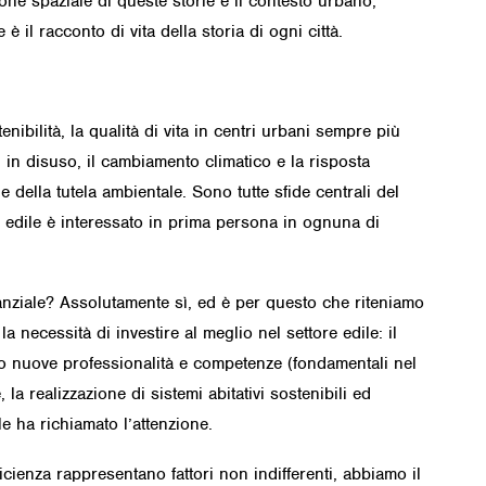
ione spaziale di queste storie è il contesto urbano,
è il racconto di vita della storia di ogni città.
nibilità, la qualità di vita in centri urbani sempre più
 in disuso, il cambiamento climatico e la risposta
e della tutela ambientale. Sono tutte sfide centrali del
edile è interessato in prima persona in ognuna di
tanziale? Assolutamente sì, ed è per questo che riteniamo
la necessità di investire al meglio nel settore edile: il
rso nuove professionalità e competenze (fondamentali nel
 la realizzazione di sistemi abitativi sostenibili ed
ile ha richiamato l’attenzione.
fficienza rappresentano fattori non indifferenti, abbiamo il