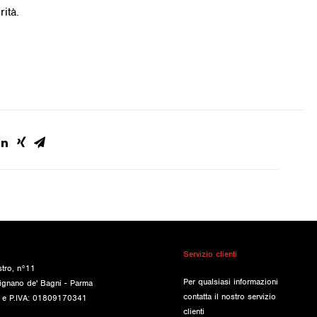
rità.
Servizio clienti
stro, n°11
Per qualsiasi informazioni
ignano de' Bagni - Parma
contatta il nostro servizio
e e P.IVA: 01809170341
clienti