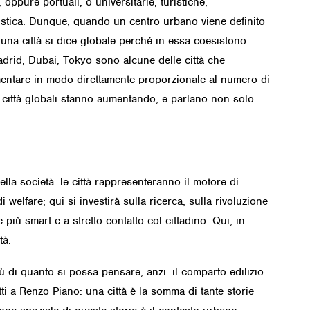
li, oppure portuali, o universitarie, turistiche,
eristica. Dunque, quando un centro urbano viene definito
, una città si dice globale perché in essa coesistono
adrid, Dubai, Tokyo sono alcune delle città che
mentare in modo direttamente proporzionale al numero di
le città globali stanno aumentando, e parlano non solo
lla società: le città rappresenteranno il motore di
 welfare; qui si investirà sulla ricerca, sulla rivoluzione
e più smart e a stretto contatto col cittadino. Qui, in
tà.
iù di quanto si possa pensare, anzi: il comparto edilizio
i a Renzo Piano: una città è la somma di tante storie