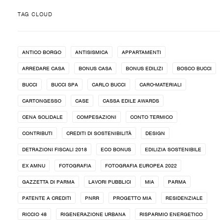
TAG CLOUD
ANTICO BORGO
ANTISISMICA
APPARTAMENTI
ARREDARE CASA
BONUS CASA
BONUS EDILIZI
BOSCO BUCCI
BUCCI
BUCCI SPA
CARLO BUCCI
CARO-MATERIALI
CARTONGESSO
CASE
CASSA EDILE AWARDS
CENA SOLIDALE
COMPESAZIONI
CONTO TERMICO
CONTRIBUTI
CREDITI DI SOSTENIBILITÀ
DESIGN
DETRAZIONI FISCALI 2018
ECO BONUS
EDILIZIA SOSTENIBILE
EX AMNU
FOTOGRAFIA
FOTOGRAFIA EUROPEA 2022
GAZZETTA DI PARMA
LAVORI PUBBLICI
MIA
PARMA
PATENTE A CREDITI
PNRR
PROGETTO MIA
RESIDENZIALE
RICCIO 48
RIGENERAZIONE URBANA
RISPARMIO ENERGETICO