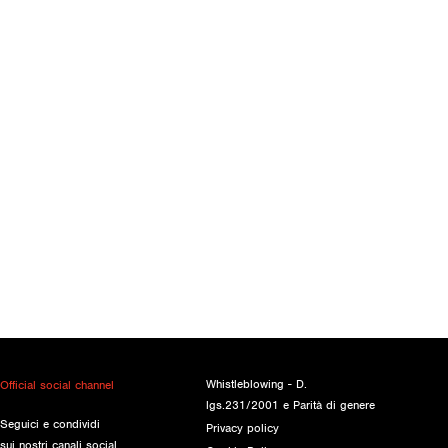
Whistleblowing - D.
Official social channel
lgs.231/2001 e Parità di genere
Seguici e condividi
Privacy policy
sui nostri canali social