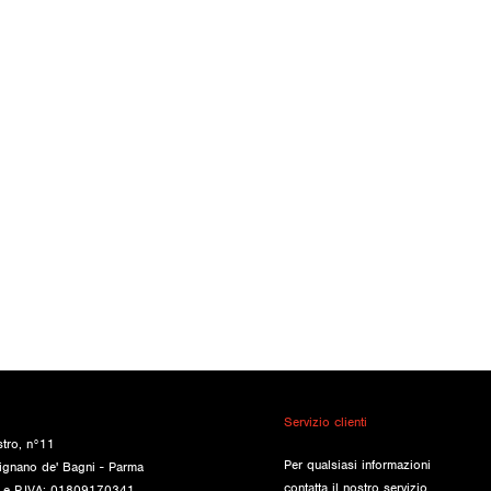
Servizio clienti
stro, n°11
Per qualsiasi informazioni
ignano de' Bagni - Parma
contatta il nostro servizio
e e P.IVA: 01809170341