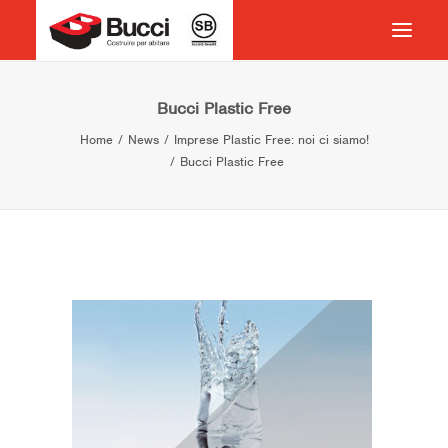
HOME
Bucci Plastic Free
Home
News
Imprese Plastic Free: noi ci siamo!
COSTRUIRE PER ABITARE
Bucci Plastic Free
CHI SIAMO
COSA FACCIAMO
IMPEGNO PER IL TERRITORIO
CASE HISTORY
NEWS
CONTATTI
VOCABOLARIO
RICERCA