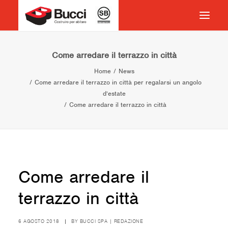
HOME
Come arredare il terrazzo in città
Home
News
COSTRUIRE PER ABITARE
Come arredare il terrazzo in città per regalarsi un angolo
CHI SIAMO
d’estate
Come arredare il terrazzo in città
COSA FACCIAMO
IMPEGNO PER IL TERRITORIO
CASE HISTORY
NEWS
Come arredare il
CONTATTI
terrazzo in città
VOCABOLARIO
RICERCA
6 AGOSTO 2018
|
BY
BUCCI SPA | REDAZIONE