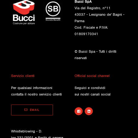
Bucci SpA
Via del Registro, n°11
43037 - Lesignano de' Bagni -
Parma
Cod. Fiscale e P.IVA:
01809170341
© Bucci Spa - Tutti i diritti
riservati
Servizio clienti
Official social channel
Per qualsiasi informazioni
Seguici e condividi
contatta il nostro servizio clienti
sui nostri canali social
EMAIL
Whistleblowing - D.
lgs.231/2001 e Parità di genere