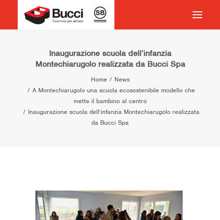
HOME
Inaugurazione scuola dell’infanzia
Montechiarugolo realizzata da Bucci Spa
COSTRUIRE PER ABITARE
Home
News
CHI SIAMO
A Montechiarugolo una scuola ecosostenibile modello che
mette il bambino al centro
COSA FACCIAMO
Inaugurazione scuola dell’infanzia Montechiarugolo realizzata
IMPEGNO PER IL TERRITORIO
da Bucci Spa
CASE HISTORY
NEWS
CONTATTI
VOCABOLARIO
RICERCA