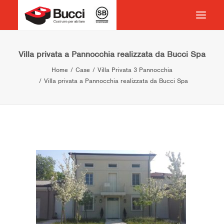
HOME
Villa privata a Pannocchia realizzata da Bucci Spa
Home
Case
Villa Privata 3 Pannocchia
COSTRUIRE PER ABITARE
Villa privata a Pannocchia realizzata da Bucci Spa
CHI SIAMO
COSA FACCIAMO
IMPEGNO PER IL TERRITORIO
CASE HISTORY
NEWS
CONTATTI
VOCABOLARIO
RICERCA