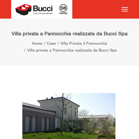
HOME
Villa privata a Pannocchia realizzata da Bucci Spa
Home
Case
Villa Privata 3 Pannocchia
COSTRUIRE PER ABITARE
Villa privata a Pannocchia realizzata da Bucci Spa
CHI SIAMO
COSA FACCIAMO
IMPEGNO PER IL TERRITORIO
CASE HISTORY
NEWS
CONTATTI
VOCABOLARIO
RICERCA