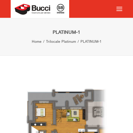
HOME
PLATINUM-1
Home
Trilocale Platinum
PLATINUM-1
COSTRUIRE PER ABITARE
CHI SIAMO
COSA FACCIAMO
IMPEGNO PER IL TERRITORIO
CASE HISTORY
NEWS
CONTATTI
VOCABOLARIO
RICERCA