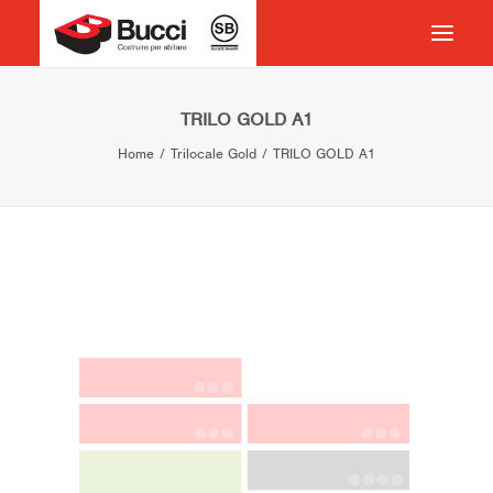
HOME
TRILO GOLD A1
Home
Trilocale Gold
TRILO GOLD A1
COSTRUIRE PER ABITARE
CHI SIAMO
COSA FACCIAMO
IMPEGNO PER IL TERRITORIO
CASE HISTORY
NEWS
CONTATTI
VOCABOLARIO
RICERCA