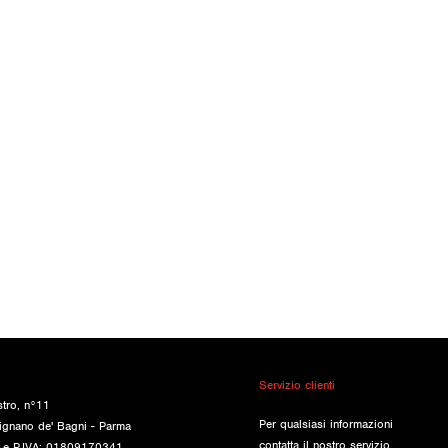
Servizio clienti
stro, n°11
Per qualsiasi informazioni
ignano de' Bagni - Parma
contatta il nostro servizio
e e P.IVA: 01809170341