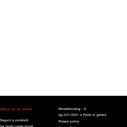
Whistleblowing - D.
Official social channel
lgs.231/2001 e Parità di genere
Seguici e condividi
Privacy policy
sui nostri canali social