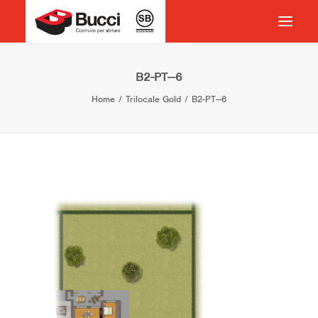
HOME
B2-PT—6
Home
Trilocale Gold
B2-PT—6
COSTRUIRE PER ABITARE
CHI SIAMO
COSA FACCIAMO
IMPEGNO PER IL TERRITORIO
CASE HISTORY
NEWS
CONTATTI
VOCABOLARIO
RICERCA