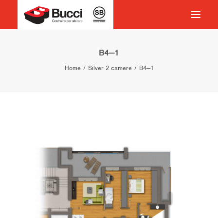
HOME
B4—1
Home
Silver 2 camere
B4—1
COSTRUIRE PER ABITARE
CHI SIAMO
COSA FACCIAMO
IMPEGNO PER IL TERRITORIO
CASE HISTORY
NEWS
CONTATTI
VOCABOLARIO
RICERCA