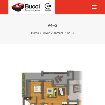
HOME
A4—2
Home
Silver 2 camere
A4—2
COSTRUIRE PER ABITARE
CHI SIAMO
COSA FACCIAMO
IMPEGNO PER IL TERRITORIO
CASE HISTORY
NEWS
CONTATTI
VOCABOLARIO
RICERCA