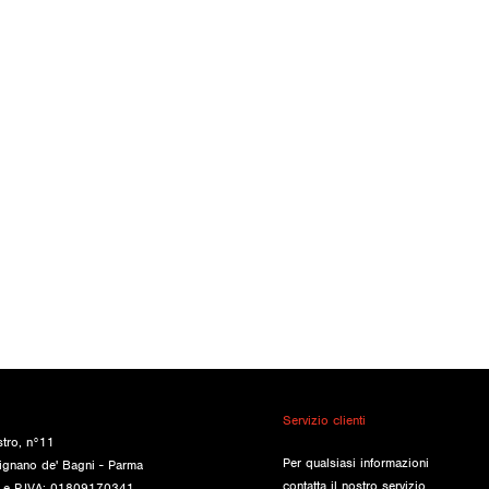
Servizio clienti
stro, n°11
Per qualsiasi informazioni
ignano de' Bagni - Parma
contatta il nostro servizio
e e P.IVA: 01809170341