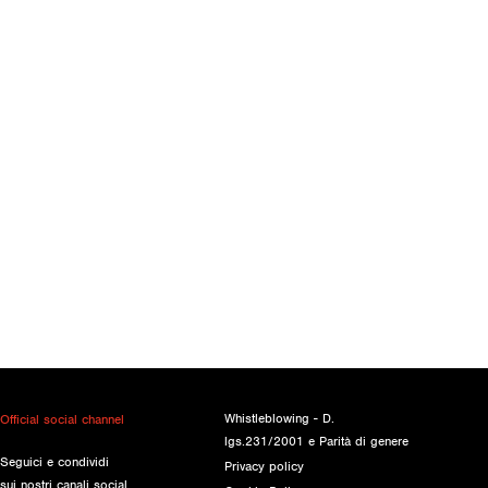
Whistleblowing - D.
Official social channel
lgs.231/2001 e Parità di genere
Seguici e condividi
Privacy policy
sui nostri canali social