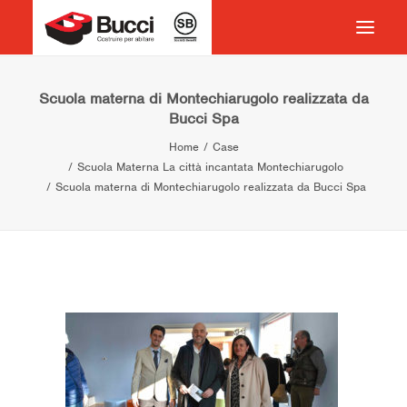
HOME
Scuola materna di Montechiarugolo realizzata da
Bucci Spa
COSTRUIRE PER ABITARE
Home
Case
CHI SIAMO
Scuola Materna La città incantata Montechiarugolo
Scuola materna di Montechiarugolo realizzata da Bucci Spa
COSA FACCIAMO
IMPEGNO PER IL TERRITORIO
CASE HISTORY
NEWS
CONTATTI
VOCABOLARIO
RICERCA