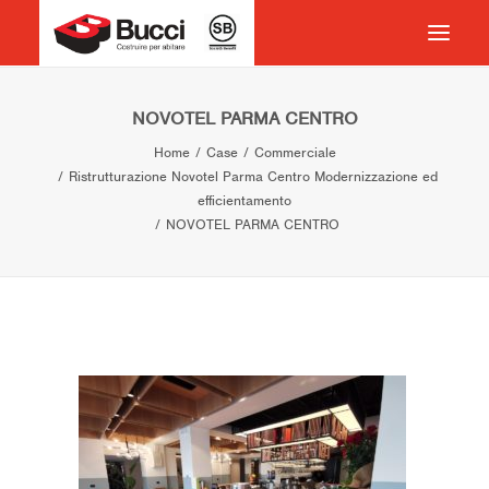
HOME
NOVOTEL PARMA CENTRO
Home
Case
Commerciale
COSTRUIRE PER ABITARE
Ristrutturazione Novotel Parma Centro Modernizzazione ed
CHI SIAMO
efficientamento
NOVOTEL PARMA CENTRO
COSA FACCIAMO
IMPEGNO PER IL TERRITORIO
CASE HISTORY
NEWS
CONTATTI
VOCABOLARIO
RICERCA