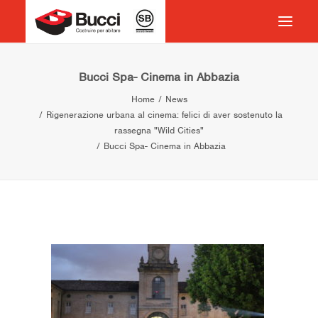
HOME
Bucci Spa- Cinema in Abbazia
Home
News
COSTRUIRE PER ABITARE
Rigenerazione urbana al cinema: felici di aver sostenuto la
CHI SIAMO
rassegna "Wild Cities"
Bucci Spa- Cinema in Abbazia
COSA FACCIAMO
IMPEGNO PER IL TERRITORIO
CASE HISTORY
NEWS
CONTATTI
VOCABOLARIO
RICERCA