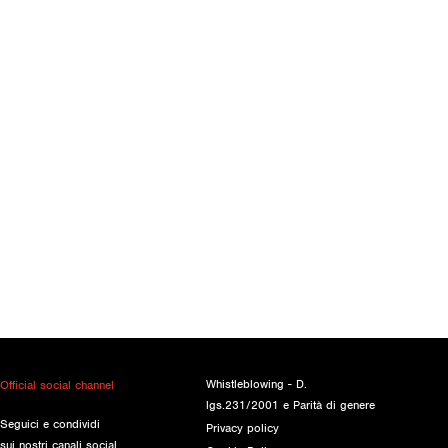
Whistleblowing - D.
Official social channel
lgs.231/2001 e Parità di genere
Seguici e condividi
Privacy policy
sui nostri canali social