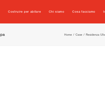
e
Costruire per abitare
Chi siamo
Cosa facciamo
I
Spa
Home
Case
Residenza Uli