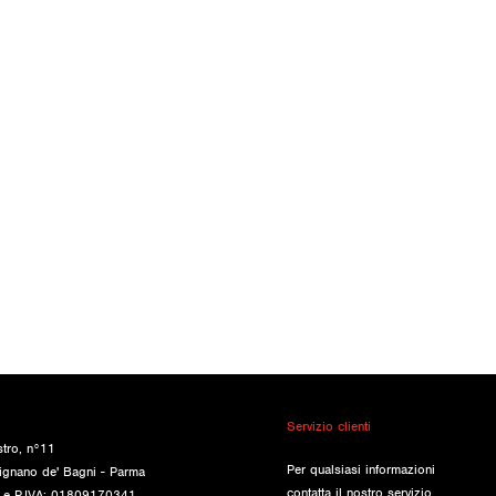
Servizio clienti
stro, n°11
Per qualsiasi informazioni
ignano de' Bagni - Parma
contatta il nostro servizio
e e P.IVA: 01809170341