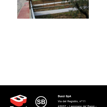
Bucci SpA
Via del Registro, n°11
43037 - Lesignano de' Bagni -