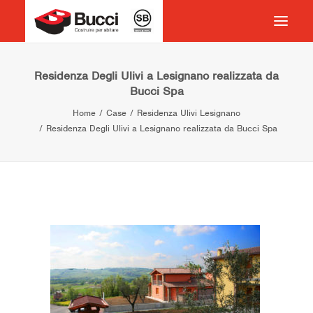
HOME
Residenza Degli Ulivi a Lesignano realizzata da
Bucci Spa
COSTRUIRE PER ABITARE
Home
Case
Residenza Ulivi Lesignano
CHI SIAMO
Residenza Degli Ulivi a Lesignano realizzata da Bucci Spa
COSA FACCIAMO
IMPEGNO PER IL TERRITORIO
CASE HISTORY
NEWS
CONTATTI
VOCABOLARIO
RICERCA