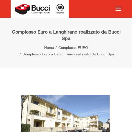
HOME
Complesso Euro a Langhirano realizzato da Bucci
Spa
COSTRUIRE PER ABITARE
Home
Complesso EURO
CHI SIAMO
Complesso Euro a Langhirano realizzato da Bucci Spa
COSA FACCIAMO
IMPEGNO PER IL TERRITORIO
CASE HISTORY
NEWS
CONTATTI
VOCABOLARIO
RICERCA