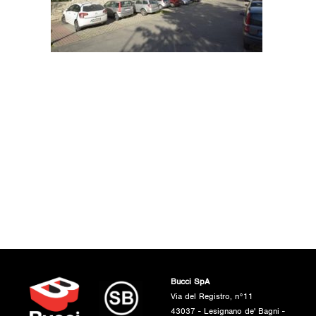
Bucci SpA
Via del Registro, n°11
43037 - Lesignano de' Bagni -