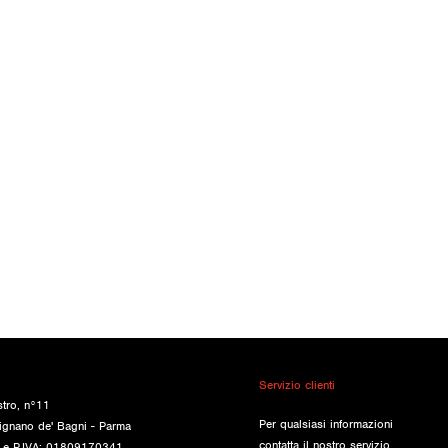
Servizio clienti
stro, n°11
Per qualsiasi informazioni
ignano de' Bagni - Parma
contatta il nostro servizio
e e P.IVA: 01809170341