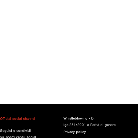
Whistleblowing - D.
Official social channel
lgs.231/2001 e Parità di genere
Seguici e condividi
Privacy policy
sui nostri canali social