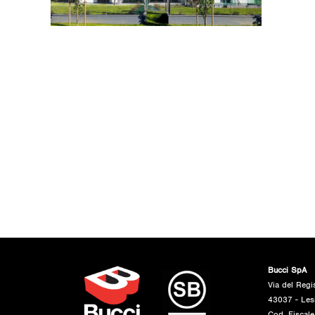
Bucci SpA
Via del Regi
43037 - Les
Cod. Fiscal