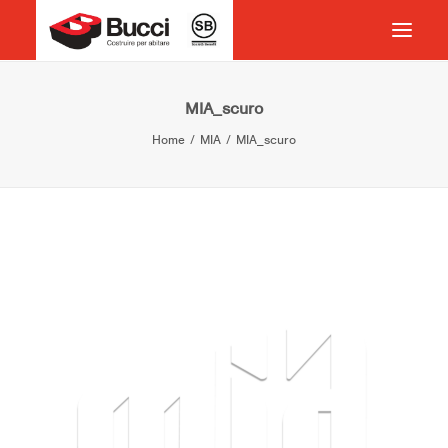
HOME
MIA_scuro
Home
MIA
MIA_scuro
COSTRUIRE PER ABITARE
CHI SIAMO
COSA FACCIAMO
IMPEGNO PER IL TERRITORIO
CASE HISTORY
NEWS
CONTATTI
VOCABOLARIO
RICERCA