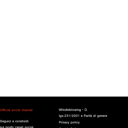
Whistleblowing - D.
Official social channel
lgs.231/2001 e Parità di genere
Seguici e condividi
Privacy policy
sui nostri canali social