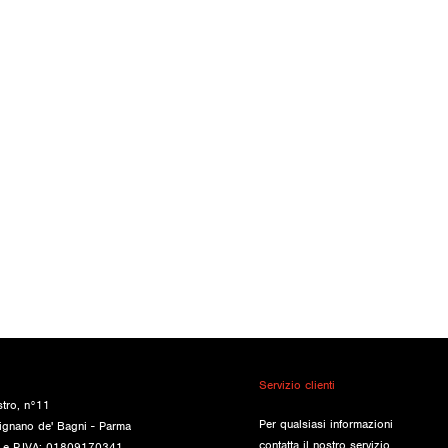
Servizio clienti
stro, n°11
Per qualsiasi informazioni
ignano de' Bagni - Parma
contatta il nostro servizio
e e P.IVA: 01809170341