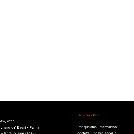
Servizio clienti
stro, n°11
Per qualsiasi informazioni
ignano de' Bagni - Parma
contatta il nostro servizio
e e P.IVA: 01809170341