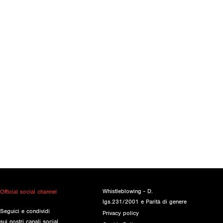
Whistleblowing - D.
Official social channel
lgs.231/2001 e Parità di genere
Seguici e condividi
Privacy policy
sui nostri canali social