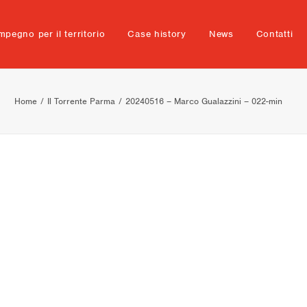
mpegno per il territorio
Case history
News
Contatti
Home
Il Torrente Parma
20240516 – Marco Gualazzini – 022-min