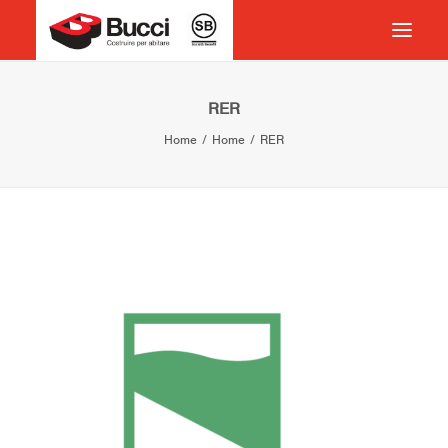
HOME
RER
Home
Home
RER
COSTRUIRE PER ABITARE
CHI SIAMO
COSA FACCIAMO
IMPEGNO PER IL TERRITORIO
CASE HISTORY
NEWS
CONTATTI
VOCABOLARIO
RICERCA