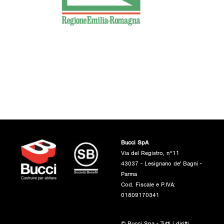
Bucci SpA
Via del Registro, n°11
43037 - Lesignano de' Bagni -
Parma
Cod. Fiscale e P.IVA:
01809170341
© Bucci Spa - Tutti i diritti