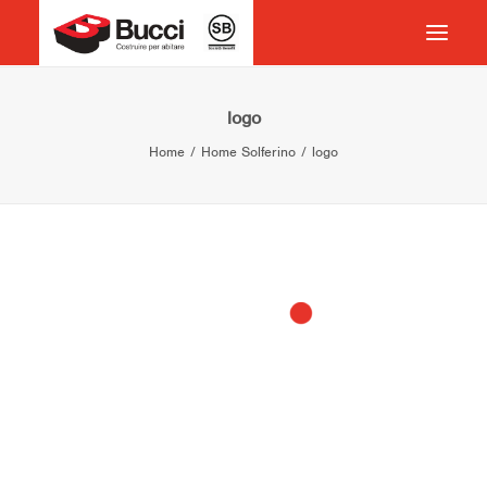
HOME
logo
Home
Home Solferino
logo
COSTRUIRE PER ABITARE
CHI SIAMO
COSA FACCIAMO
IMPEGNO PER IL TERRITORIO
CASE HISTORY
NEWS
CONTATTI
VOCABOLARIO
RICERCA