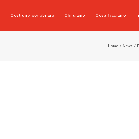
e
Costruire per abitare
Chi siamo
Cosa facciamo
I
Home
News
F