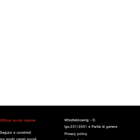
Whistleblowing - D.
Official social channel
lgs.231/2001 e Parità di genere
Seguici e condividi
Privacy policy
sui nostri canali social