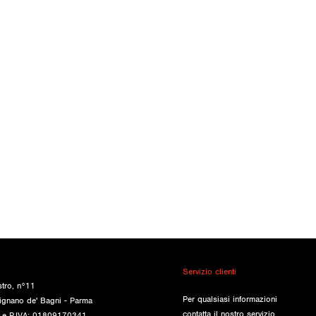
Servizio clienti
stro, n°11
Per qualsiasi informazioni
ignano de' Bagni - Parma
contatta il nostro servizio
e e P.IVA: 01809170341