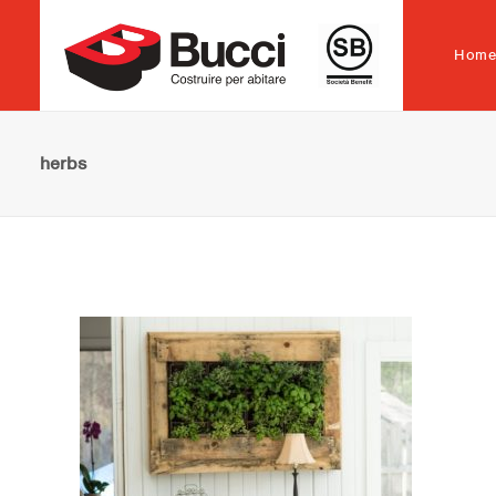
Hom
herbs