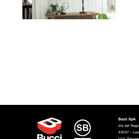
Bucci SpA
Via del Regi
43037 - Les
Cod. Fiscal