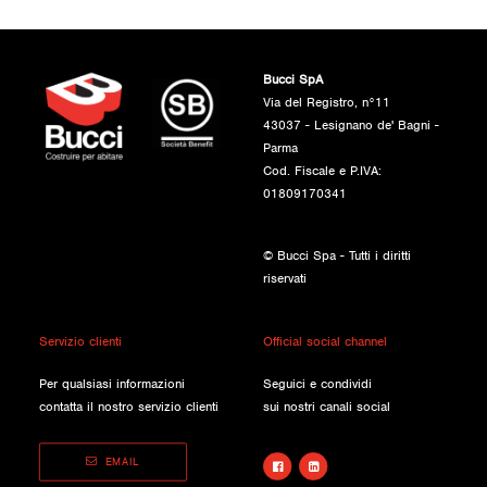
Bucci SpA
Via del Registro, n°11
43037 - Lesignano de' Bagni -
Parma
Cod. Fiscale e P.IVA:
01809170341
© Bucci Spa - Tutti i diritti
riservati
Servizio clienti
Official social channel
Per qualsiasi informazioni
Seguici e condividi
contatta il nostro servizio clienti
sui nostri canali social
EMAIL