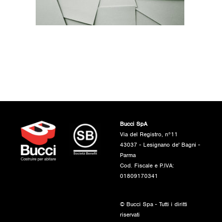
Bucci SpA
Via del Registro, n°11
43037 - Lesignano de' Bagni -
Parma
Cod. Fiscale e P.IVA:
01809170341
© Bucci Spa - Tutti i diritti
riservati