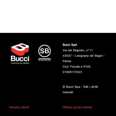
Bucci SpA
Via del Registro, n°11
43037 - Lesignano de' Bagni -
Parma
Cod. Fiscale e P.IVA:
01809170341
© Bucci Spa - Tutti i diritti
riservati
Servizio clienti
Official social channel