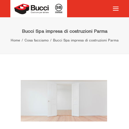
HOME
Bucci Spa impresa di costruzioni Parma
Home
Cosa facciamo
Bucci Spa impresa di costruzioni Parma
COSTRUIRE PER ABITARE
CHI SIAMO
COSA FACCIAMO
IMPEGNO PER IL TERRITORIO
CASE HISTORY
NEWS
CONTATTI
VOCABOLARIO
RICERCA