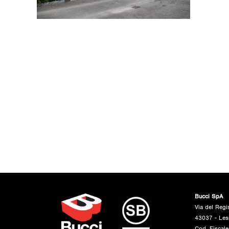
Bucci SpA
Via del Regi
43037 - Les
Cod. Fiscal