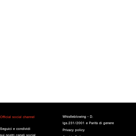
Whistleblowing - D.
Official social channel
lgs.231/2001 e Parità di genere
Seguici e condividi
Privacy policy
sui nostri canali social