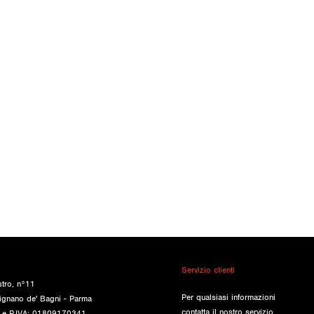
Servizio clienti
stro, n°11
Per qualsiasi informazioni
ignano de' Bagni - Parma
contatta il nostro servizio
e e P.IVA: 01809170341